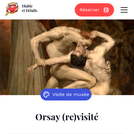
Diable
Réserver
et Détails
Visite de musée
Orsay (re)visité