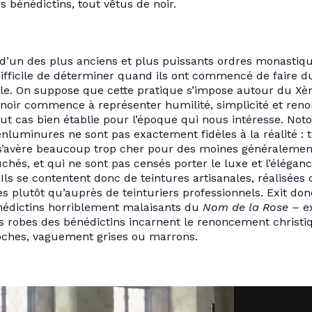
s bénédictins, tout vêtus de noir.
d’un des plus anciens et plus puissants ordres monastiq
difficile de déterminer quand ils ont commencé de faire du
le. On suppose que cette pratique s’impose autour du Xèm
e noir commence à représenter humilité, simplicité et re
out cas bien établie pour l’époque qui nous intéresse. Not
enluminures ne sont pas exactement fidèles à la réalité : 
s’avère beaucoup trop cher pour des moines généralemen
hés, et qui ne sont pas censés porter le luxe et l’élég
 Ils se contentent donc de teintures artisanales, réalisées 
plutôt qu’auprès de teinturiers professionnels. Exit donc
édictins horriblement malaisants du
Nom de la Rose –
ex
 robes des bénédictins incarnent le renoncement christi
oches, vaguement grises ou marrons.