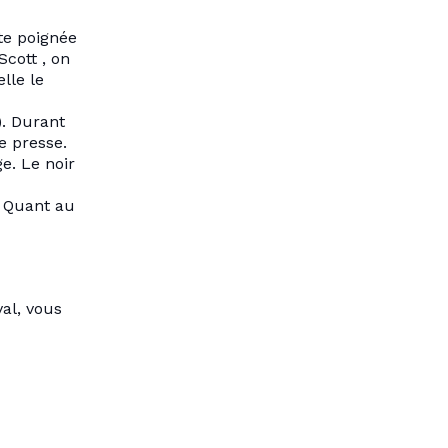
te poignée
Scott , on
lle le
). Durant
e presse.
e. Le noir
. Quant au
val, vous