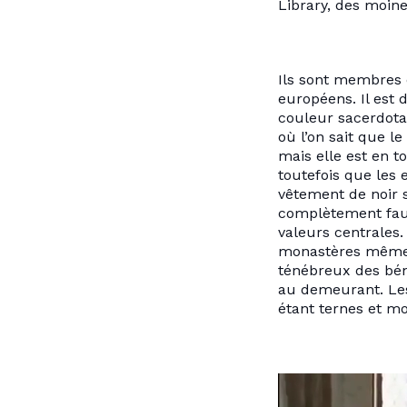
Library, des moine
Ils sont membres 
européens. Il est 
couleur sacerdota
où l’on sait que l
mais elle est en t
toutefois que les 
vêtement de noir 
complètement fauc
valeurs centrales.
monastères mêmes 
ténébreux des bén
au demeurant. Les
étant ternes et m