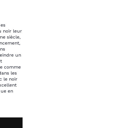
ues
 noir leur
e siècle,
noncement,
ons
teindre un
t
ance comme
dans les
 le noir
cellent
que en