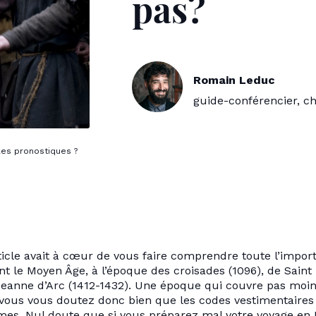
pas?
Romain Leduc
guide-conférencier, c
les pronostiques ?
icle avait à cœur de vous faire comprendre toute l’impor
nt le Moyen Âge, à l’époque des croisades (1096), de Saint
 Jeanne d’Arc (1412-1432). Une époque qui couvre pas moi
 vous vous doutez donc bien que les codes vestimentaires
mes. Nul doute que si vous préparez mal votre voyage en