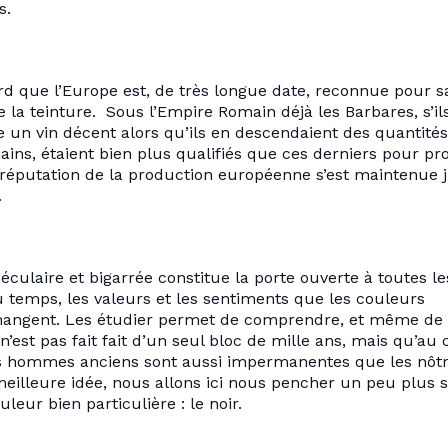
s.
rd que l’Europe est, de très longue date, reconnue pour s
e la teinture. Sous l’Empire Romain déjà les Barbares, s’ils
e un vin décent alors qu’ils en descendaient des quantités
ains, étaient bien plus qualifiés que ces derniers pour pr
la réputation de la production européenne s’est maintenue 
.
éculaire et bigarrée constitue la porte ouverte à toutes l
u temps, les valeurs et les sentiments que les couleurs
ngent. Les étudier permet de comprendre, et même de r
’est pas fait fait d’un seul bloc de mille ans, mais qu’au c
des hommes anciens sont aussi impermanentes que les nôtr
meilleure idée, nous allons ici nous pencher un peu plus s
leur bien particulière : le noir.