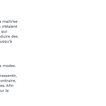
a maîtrise
 n’étaient
 qui
oduire des
jusqu’à
es modes.
essentir,
ontraire,
es. Afin
ur le