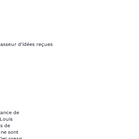
hasseur d'idées reçues
tance de
 Louis
ns de
 ne sont
 DeLorean