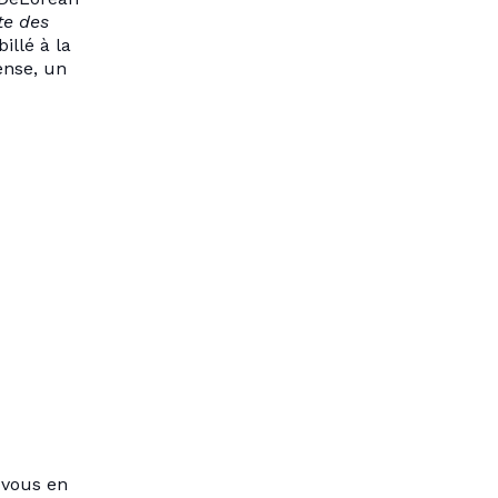
te des
illé à la
ense, un
 vous en